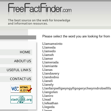
Please select the word you are looking for from 
Llamameinto
Llameda
Llamedo
Llameh
Llamer
Llamerada
Llamiante
Llanas
Llandavery
Llandodno
Llaneli
Llanely
Llanfairpwllgwyngyllgogerychwyrndrobwllll
Llangolen
Llaniro
Llead
Llefeathan
Llegeda
Lleger