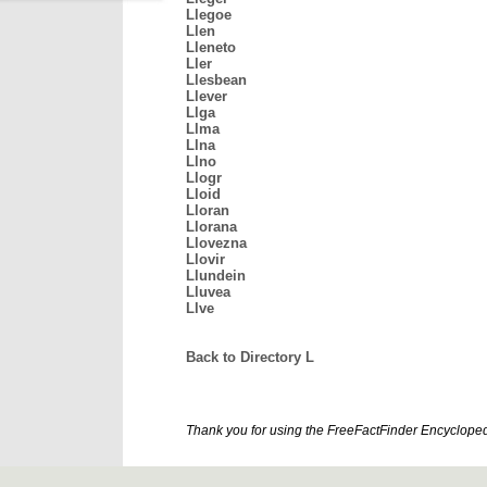
Llegoe
Llen
Lleneto
Ller
Llesbean
Llever
Llga
Llma
Llna
Llno
Llogr
Lloid
Lloran
Llorana
Llovezna
Llovir
Llundein
Lluvea
Llve
Back to Directory L
Thank you for using the FreeFactFinder Encyclopedia