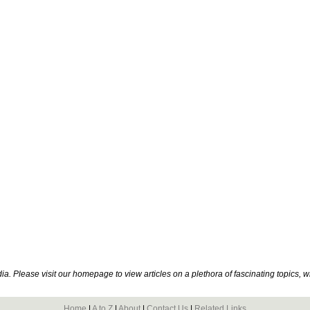
. Please visit our homepage to view articles on a plethora of fascinating topics, 
Home
|
A to Z
|
About
|
Contact Us
|
Related Links